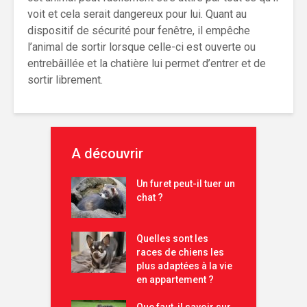
voit et cela serait dangereux pour lui. Quant au
dispositif de sécurité pour fenêtre, il empêche
l’animal de sortir lorsque celle-ci est ouverte ou
entrebâillée et la chatière lui permet d’entrer et de
sortir librement.
A découvrir
Un furet peut-il tuer un
chat ?
Quelles sont les
races de chiens les
plus adaptées à la vie
en appartement ?
Que faut-il savoir sur